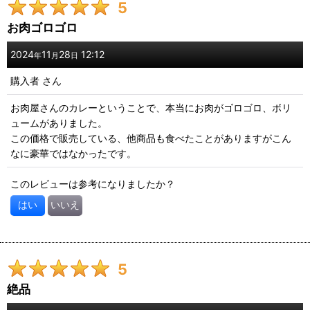
5
期間
:
お肉ゴロゴロ
画像
:
2024
11
28
12:12
年
月
日
購入者
さん
星の数
:
お肉屋さんのカレーということで、本当にお肉がゴロゴロ、ボリ
ュームがありました。
年代
:
この価格で販売している、他商品も食べたことがありますがこん
なに豪華ではなかったです。
性別
:
このレビューは参考になりましたか？
はい
いいえ
並び順
:
絞り込む
5
絶品