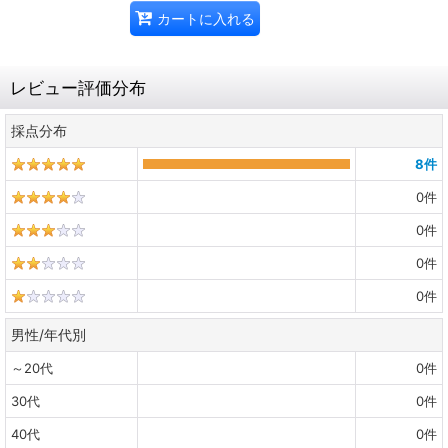
カートに入れる
レビュー評価分布
採点分布
8
件
0
件
0
件
0
件
0
件
男性/年代別
～20代
0
件
30代
0
件
40代
0
件