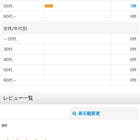
50代
1
件
60代～
0
件
女性/年代別
～20代
0
件
30代
0
件
40代
0
件
50代
0
件
60代～
0
件
レビュー一覧
表示順変更
閉じる
8
件
レビュー検索
: