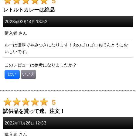
5
レトルトカレーは絶品
2023
02
14
13:52
年
月
日
購入者
さん
ルーは濃厚でやみつきになります！肉のゴロゴロもほんとうにお
いしいです。
このレビューは参考になりましたか？
はい
いいえ
5
試供品を貰って速、注文！
2022
11
26
12:33
年
月
日
購入者
さん