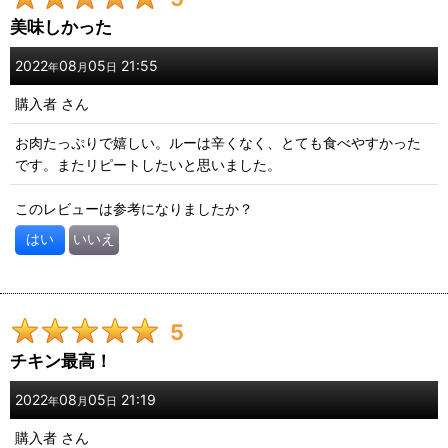
美味しかった
2022
08
05
21:55
年
月
日
購入者
さん
お肉たっぷりで嬉しい。ルーは辛くなく、とても食べやすかった
です。またリピートしたいと思いました。
このレビューは参考になりましたか？
はい
いいえ
5
チキン最高！
2022
08
05
21:19
年
月
日
購入者
さん