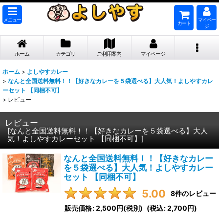
メニュー
マイペー
カート
ジ
ホーム
カテゴリ
ご利用案内
マイページ
ホーム
>
よしやすカレー
>
なんと全国送料無料！！【好きなカレーを５袋選べる】大人気！よしやすカレ
ーセット 【同梱不可】
>
レビュー
レビュー
[
なんと全国送料無料！！【好きなカレーを５袋選べる】大人
気！よしやすカレーセット 【同梱不可】
]
なんと全国送料無料！！【好きなカレー
を５袋選べる】大人気！よしやすカレー
セット 【同梱不可】
5.00
8
件のレビュー
販売価格
:
2,500円
(税別)
(
税込
:
2,700円
)