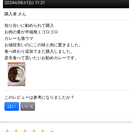
2024
06
12
11:21
年
月
日
購入者
さん
知り合いに勧められて購入
お肉の量が半端無くゴロゴロ
カレーも激ウマ
お値段安いのにこの味と肉に驚きました。
食べ終わり追加でまた購入しました。
是非食べて貰いたいお勧めカレーです。
このレビューは参考になりましたか？
はい
いいえ