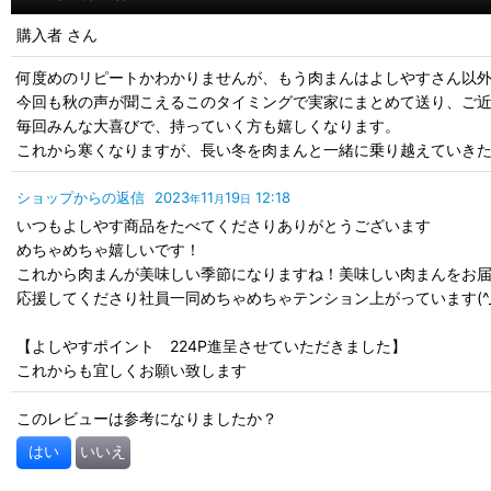
購入者
さん
何度めのリピートかわかりませんが、もう肉まんはよしやすさん以
今回も秋の声が聞こえるこのタイミングで実家にまとめて送り、ご
毎回みんな大喜びで、持っていく方も嬉しくなります。
これから寒くなりますが、長い冬を肉まんと一緒に乗り越えていき
ショップからの返信
2023
11
19
12:18
年
月
日
いつもよしやす商品をたべてくださりありがとうございます
めちゃめちゃ嬉しいです！
これから肉まんが美味しい季節になりますね！美味しい肉まんをお
応援してくださり社員一同めちゃめちゃテンション上がっています(^_
【よしやすポイント 224P進呈させていただきました】
これからも宜しくお願い致します
このレビューは参考になりましたか？
はい
いいえ