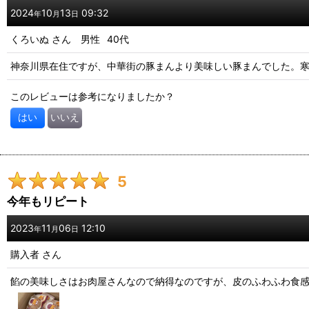
2024
10
13
09:32
年
月
日
くろいぬ
さん
男性
40代
神奈川県在住ですが、中華街の豚まんより美味しい豚まんでした。
このレビューは参考になりましたか？
はい
いいえ
5
今年もリピート
2023
11
06
12:10
年
月
日
購入者
さん
餡の美味しさはお肉屋さんなので納得なのですが、皮のふわふわ食