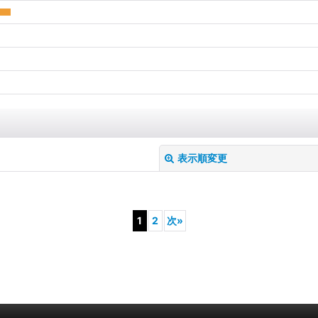
表示順変更
1
2
次
»