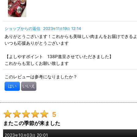
ショップからの返信
2023
11
19
12:14
年
月
日
ありがとうございます！これからも美味しい肉まんをお届けできる
いつも応援ありがとうございます
【よしやすポイント 138P進呈させていただきました】
これからも宜しくお願い致します
このレビューは参考になりましたか？
はい
いいえ
5
またこの季節が来ました
2023
10
03
20:01
年
月
日