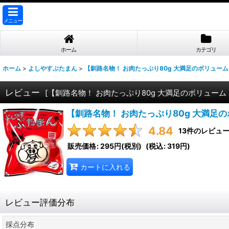
メニュー
ホーム
カテゴリ
ホーム
>
よしやすぶたまん
>
【釧路名物！ お肉たっぷり80g 大満足のボリュー
レビュー
[
【釧路名物！ お肉たっぷり80g 大満足のボリュー
【釧路名物！ お肉たっぷり80g 大満足
4.84
13
件のレビュ
販売価格
:
295円
(税別)
(
税込
:
319円
)
カートに入れる
レビュー評価分布
採点分布