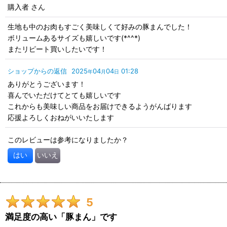
購入者
さん
生地も中のお肉もすごく美味しくて好みの豚まんでした！
ボリュームあるサイズも嬉しいです(*^^*)
またリピート買いしたいです！
ショップからの返信
2025
04
04
01:28
年
月
日
ありがとうございます！
喜んでいただけてとても嬉しいです
これからも美味しい商品をお届けできるようがんばります
応援よろしくおねがいいたします
このレビューは参考になりましたか？
はい
いいえ
5
満足度の高い「豚まん」です