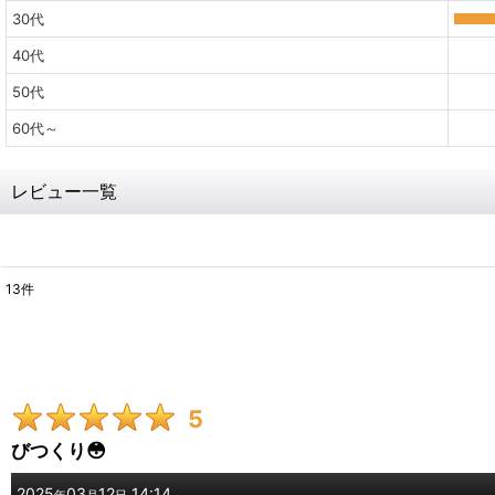
30代
40代
50代
60代～
レビュー一覧
13
件
レビュー検索
:
期間
:
5
画像
:
びつくり😳
星の数
:
2025
03
12
14:14