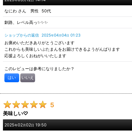
年
月
日
なにわ
さん
男性
50代
年代
:
釧路、レベル高っ✨✨✨
性別
:
ショップからの返信
2025
04
04
01:23
年
月
日
お褒めいただきありがとうございます
並び順
:
これからも美味しいぶたまんをお届けできるようがんばります
応援よろしくおねがいいたします
このレビューは参考になりましたか？
はい
いいえ
5
美味しい♡
2025
02
02
19:50
年
月
日