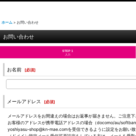
ホーム
>
お問い合わせ
お問い合わせ
STEP 1
入力
お名前
[
必須
]
メールアドレス
[
必須
]
メールアドレスをお間違えの場合はお返事が届きません。ご注意下
お客様のアドレスが携帯電話アドレスの場合（docomo/au/soft
yoshiyasu-shop@kn-mae.comを受信できるように設定をお願
（ドメイン指定メール受信可否設定をしている方は、メールを受取