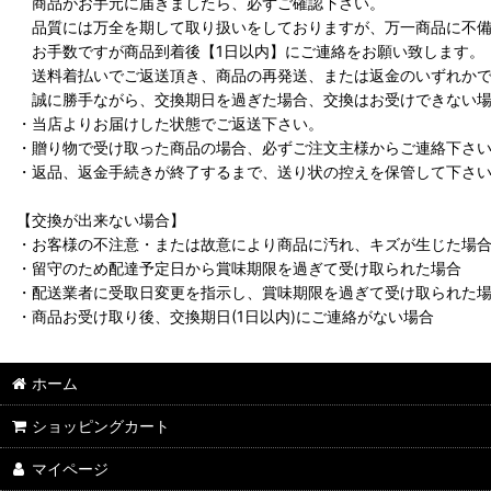
商品がお手元に届きましたら、必ずご確認下さい。
品質には万全を期して取り扱いをしておりますが、万一商品に不備
お手数ですが商品到着後【1日以内】にご連絡をお願い致します。
送料着払いでご返送頂き、商品の再発送、または返金のいずれかで
誠に勝手ながら、交換期日を過ぎた場合、交換はお受けできない場
・当店よりお届けした状態でご返送下さい。
・贈り物で受け取った商品の場合、必ずご注文主様からご連絡下さ
・返品、返金手続きが終了するまで、送り状の控えを保管して下さ
【交換が出来ない場合】
・お客様の不注意・または故意により商品に汚れ、キズが生じた場
・留守のため配達予定日から賞味期限を過ぎて受け取られた場合
・配送業者に受取日変更を指示し、賞味期限を過ぎて受け取られた
・商品お受け取り後、交換期日(1日以内)にご連絡がない場合
ホーム
ショッピングカート
マイページ