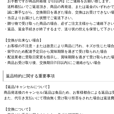
お手数ですが商品到着後【1日以内】にご連絡をお願い致します。
送料着払いでご返送頂き、商品の再発送、または返金のいずれかで
誠に勝手ながら、交換期日を過ぎた場合、交換はお受けできない場
・当店よりお届けした状態でご返送下さい。
・贈り物で受け取った商品の場合、必ずご注文主様からご連絡下さ
・返品、返金手続きが終了するまで、送り状の控えを保管して下さ
【交換が出来ない場合】
・お客様の不注意・または故意により商品に汚れ、キズが生じた場
・留守のため配達予定日から賞味期限を過ぎて受け取られた場合
・配送業者に受取日変更を指示し、賞味期限を過ぎて受け取られた
・商品お受け取り後、交換期日(1日以内)にご連絡がない場合
返品特約に関する重要事項
【返品/キャンセルについて】
商品発送後のキャンセル/返品は食品ため、お客様都合による返品は
また、代引き支払いにて理由無く受け取り拒否をされた場合は返送
【交換について】