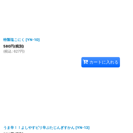
特製塩こにく
[
YN-10
]
580
円
(税別)
(
税込
:
627
円
)
カートに入れる
うま辛！！よしやすピリ辛ぶたじんぎすかん
[
YN-13
]