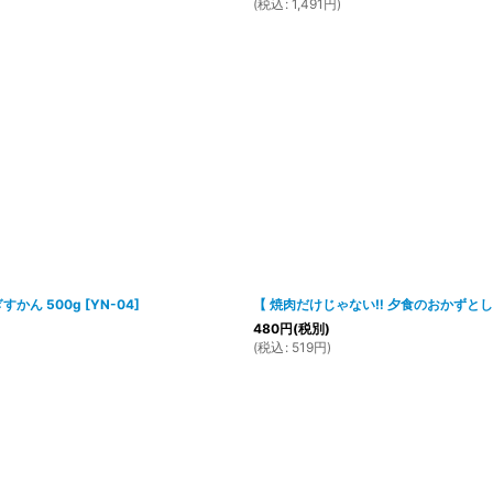
(
税込
:
1,491
円
)
かん 500g
[
YN-04
]
【 焼肉だけじゃない‼ 夕食のおかずとし
480
円
(税別)
(
税込
:
519
円
)