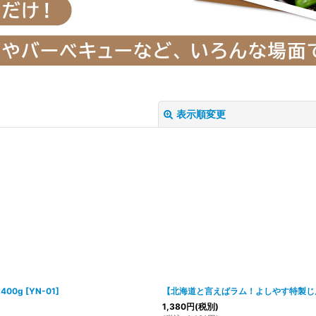
表示順変更
絞り込む
00g
[
YN-01
]
【北海道と言えばラム！よしやす特製じん
1,380
円
(税別)