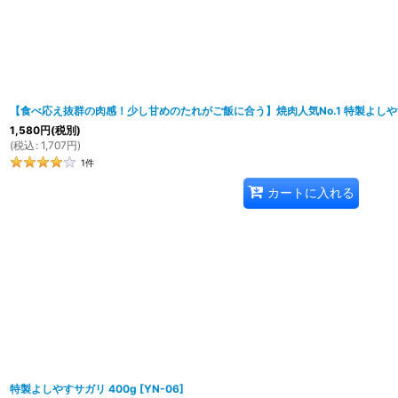
【食べ応え抜群の肉感！少し甘めのたれがご飯に合う】焼肉人気No.1 特製よしやす
1,580
円
(税別)
(
税込
:
1,707
円
)
1
件
カートに入れる
特製よしやすサガリ 400g
[
YN-06
]