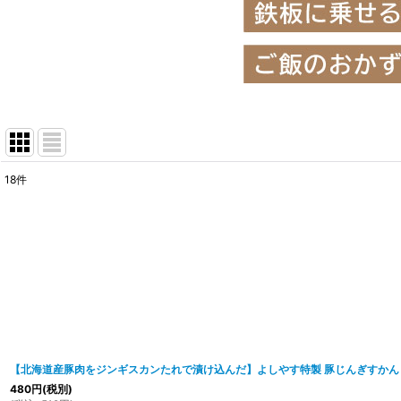
18
件
サブカテゴリ
:
表示数
:
並び順
:
【北海道産豚肉をジンギスカンたれで漬け込んだ】よしやす特製 豚じんぎすかん 4
480
円
(税別)