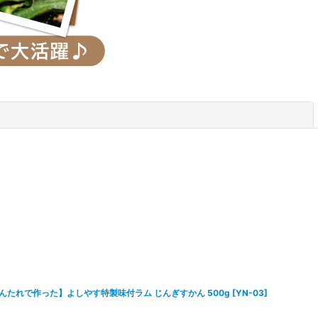
閉じる
たれで作った】よしやす特製味付ラム じんぎすかん 500g
[
YN-03
]