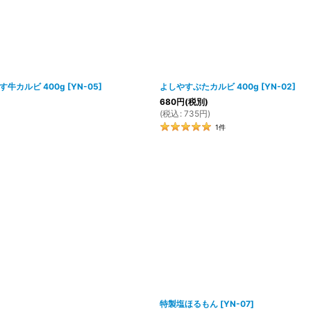
牛カルビ 400g
[
YN-05
]
よしやすぶたカルビ 400g
[
YN-02
]
680
円
(税別)
(
税込
:
735
円
)
1
件
特製塩ほるもん
[
YN-07
]