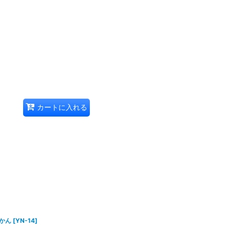
カートに入れる
かん
[
YN-14
]