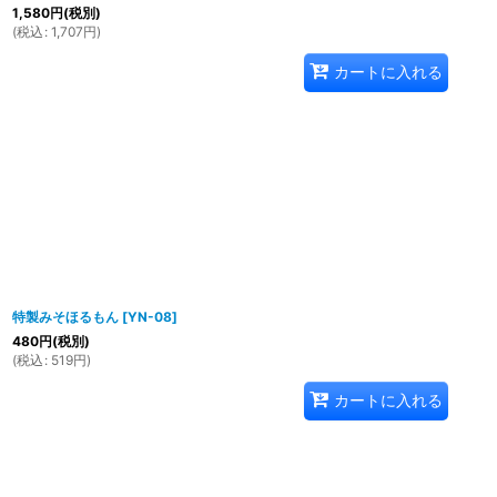
1,580
円
(税別)
(
税込
:
1,707
円
)
カートに入れる
特製みそほるもん
[
YN-08
]
480
円
(税別)
(
税込
:
519
円
)
カートに入れる