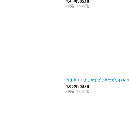
1,450
円
(税別)
(
税込
:
1,566
円
)
うま辛！！よしやすピリ辛サガリ
[
YN-
1,650
円
(税別)
(
税込
:
1,782
円
)