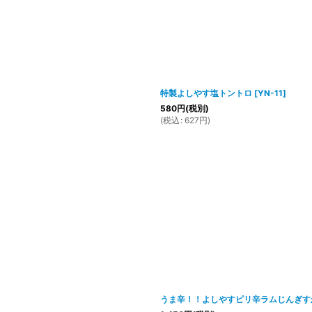
特製よしやす塩トントロ
[
YN-11
]
580
円
(税別)
(
税込
:
627
円
)
うま辛！！よしやすピリ辛ラムじんぎす