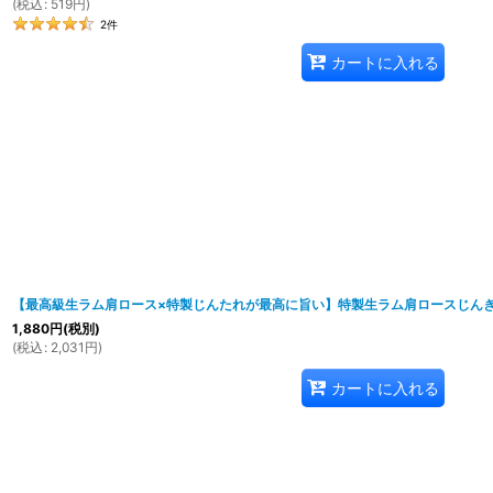
(
税込
:
519
円
)
2
件
カートに入れる
【最高級生ラム肩ロース×特製じんたれが最高に旨い】特製生ラム肩ロースじんぎす
1,880
円
(税別)
(
税込
:
2,031
円
)
カートに入れる