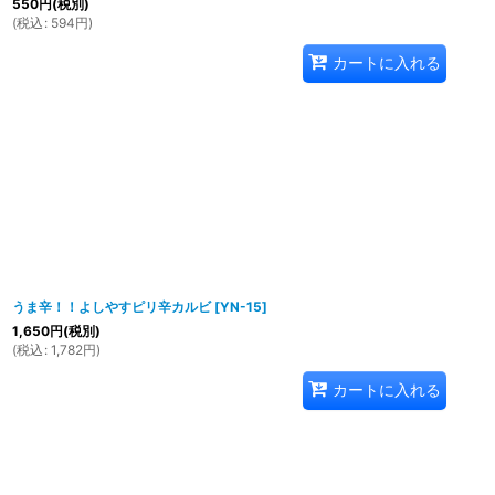
550
円
(税別)
(
税込
:
594
円
)
カートに入れる
うま辛！！よしやすピリ辛カルビ
[
YN-15
]
1,650
円
(税別)
(
税込
:
1,782
円
)
カートに入れる