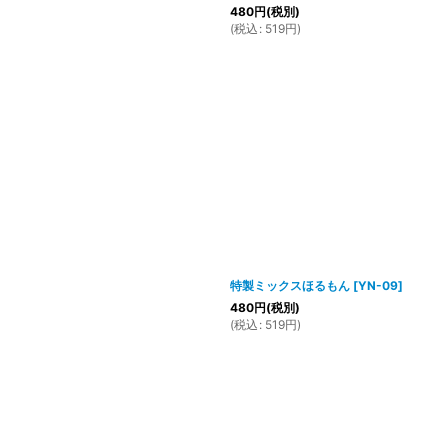
480
円
(税別)
(
税込
:
519
円
)
特製ミックスほるもん
[
YN-09
]
480
円
(税別)
(
税込
:
519
円
)