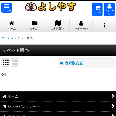
メニュー
マイペー
カート
ジ
ホーム
カテゴリ
ご利用案内
マイページ
ホーム
>
チケット販売
チケット販売
表示順変更
閉じる
0
件
表示数
:
並び順
:
ホーム
絞り込む
ショッピングカート