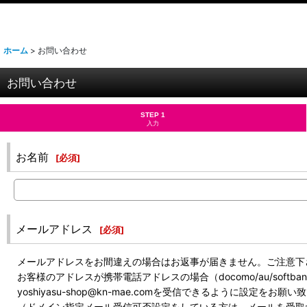
ホーム
>
お問い合わせ
お問い合わせ
STEP 1
入力
お名前
[
必須
]
メールアドレス
[
必須
]
メールアドレスをお間違えの場合はお返事が届きません。ご注意下
お客様のアドレスが携帯電話アドレスの場合（docomo/au/soft
yoshiyasu-shop@kn-mae.comを受信できるように設定をお願
（ドメイン指定メール受信可否設定をしている方は、メールを受取