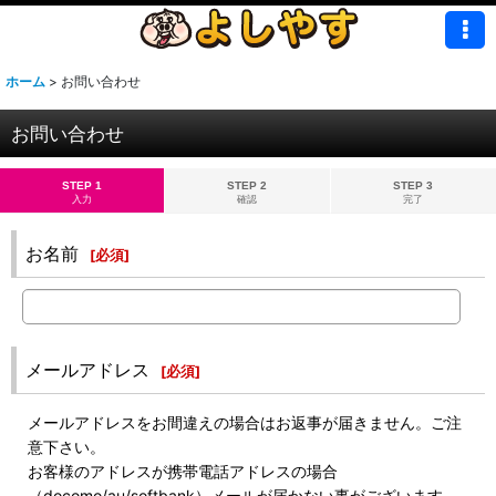
ホーム
>
お問い合わせ
お問い合わせ
STEP 1
STEP 2
STEP 3
入力
確認
完了
お名前
[
必須
]
メールアドレス
[
必須
]
メールアドレスをお間違えの場合はお返事が届きません。ご注
意下さい。
お客様のアドレスが携帯電話アドレスの場合
（docomo/au/softbank）メールが届かない事がございます。