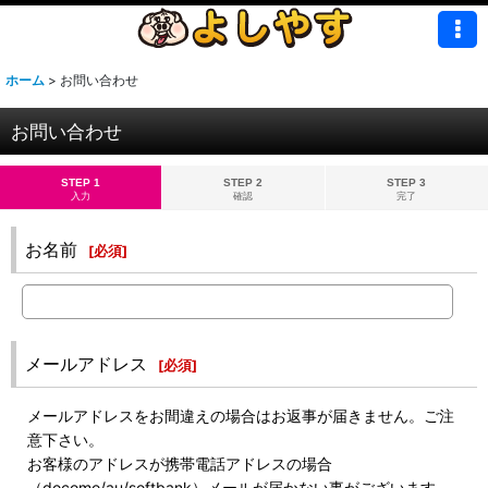
ホーム
>
お問い合わせ
お問い合わせ
STEP 1
STEP 2
STEP 3
入力
確認
完了
お名前
[
必須
]
メールアドレス
[
必須
]
メールアドレスをお間違えの場合はお返事が届きません。ご注
意下さい。
お客様のアドレスが携帯電話アドレスの場合
（docomo/au/softbank）メールが届かない事がございます。