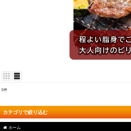
0
件
表示数
:
並び順
:
カテゴリで絞り込む
ホーム
よしやす焼肉 (全商品)