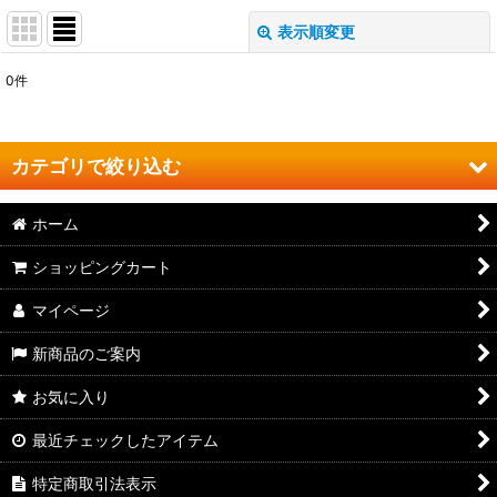
表示順変更
閉じる
0
件
表示数
:
並び順
:
カテゴリで絞り込む
絞り込む
ホーム
よしやす焼肉 (全商品)
ショッピングカート
ジンギスカン
マイページ
カルビ
新商品のご案内
サガリ
お気に入り
ホルモン
最近チェックしたアイテム
こにく
特定商取引法表示