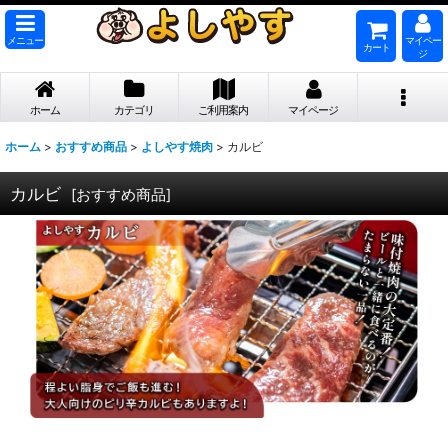
メニュー
マイペー
カート
ジ
ホーム
カテゴリ
ご利用案内
マイページ
ホーム
>
おすすめ商品
>
よしやす焼肉
>
カルビ
カルビ
[
おすすめ商品
]