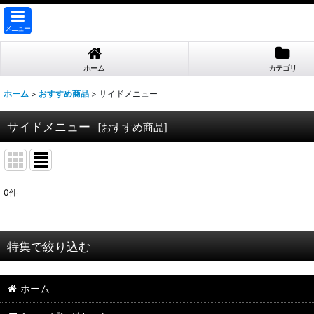
メニュー
ホーム
カテゴリ
ホーム
>
おすすめ商品
>
サイドメニュー
サイドメニュー
[
おすすめ商品
]
0
件
表示数
:
並び順
:
特集で絞り込む
【業務用 お取引先様専用】
ホーム