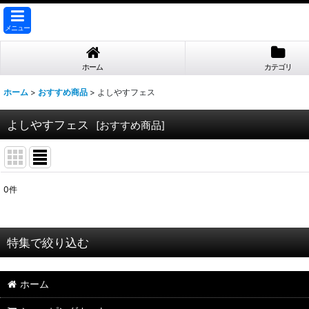
メニュー
ホーム
カテゴリ
ホーム
>
おすすめ商品
>
よしやすフェス
よしやすフェス
[
おすすめ商品
]
0
件
表示数
:
並び順
:
特集で絞り込む
【業務用 お取引先様専用】
ホーム