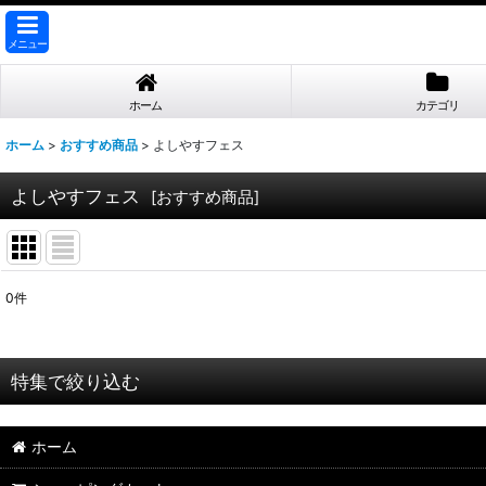
メニュー
ホーム
カテゴリ
ホーム
>
おすすめ商品
>
よしやすフェス
よしやすフェス
[
おすすめ商品
]
0
件
表示数
:
並び順
:
特集で絞り込む
【業務用 お取引先様専用】
ホーム