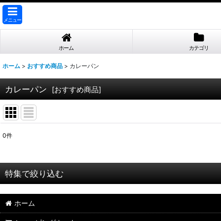
メニュー
ホーム
カテゴリ
ホーム
>
おすすめ商品
>
カレーパン
カレーパン
[
おすすめ商品
]
0
件
表示数
:
並び順
:
特集で絞り込む
【業務用 お取引先様専用】
ホーム