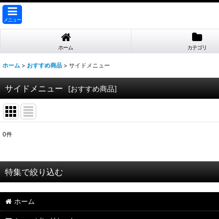
メニュー
ホーム
カテゴリ
ホーム
>
おすすめ商品
>
サイドメニュー
サイドメニュー
[
おすすめ商品
]
0
件
表示数
:
並び順
:
特集で絞り込む
【業務用 お取引先様専用】
ホーム