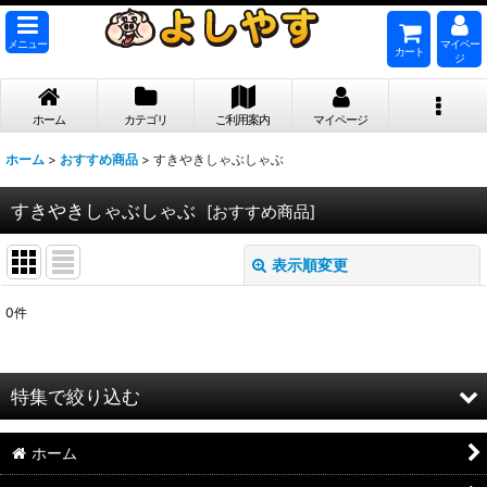
メニュー
マイペー
カート
ジ
ホーム
カテゴリ
ご利用案内
マイページ
ホーム
>
おすすめ商品
>
すきやきしゃぶしゃぶ
すきやきしゃぶしゃぶ
[
おすすめ商品
]
表示順変更
閉じる
0
件
表示数
:
並び順
:
特集で絞り込む
絞り込む
ホーム
【業務用 お取引先様専用】