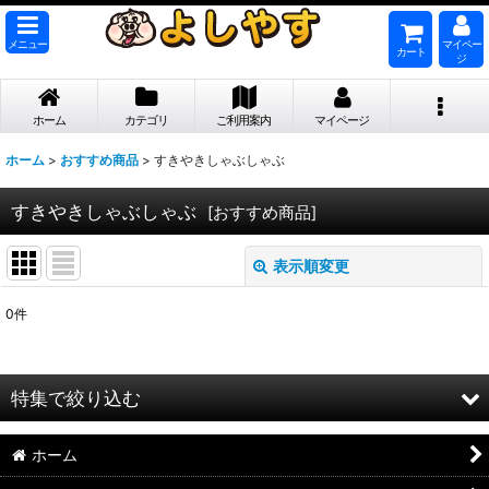
メニュー
マイペー
カート
ジ
ホーム
カテゴリ
ご利用案内
マイページ
ホーム
>
おすすめ商品
>
すきやきしゃぶしゃぶ
すきやきしゃぶしゃぶ
[
おすすめ商品
]
表示順変更
閉じる
0
件
表示数
:
並び順
:
特集で絞り込む
絞り込む
ホーム
【業務用 お取引先様専用】