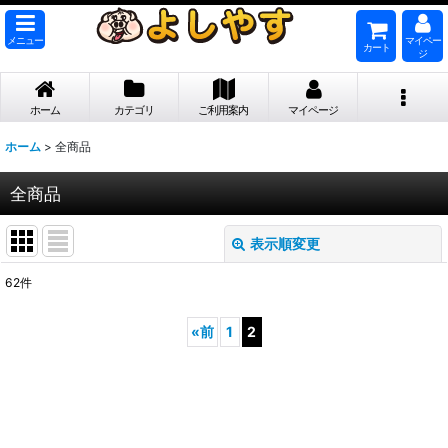
メニュー
マイペー
カート
ジ
ホーム
カテゴリ
ご利用案内
マイページ
ホーム
>
全商品
全商品
表示順変更
閉じる
62
件
表示数
:
«
前
1
2
並び順
:
絞り込む