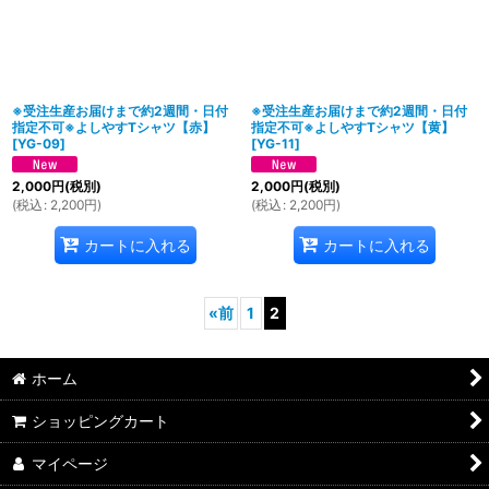
※受注生産お届けまで約2週間・日付
※受注生産お届けまで約2週間・日付
指定不可※よしやすTシャツ【赤】
指定不可※よしやすTシャツ【黄】
[
YG-09
]
[
YG-11
]
2,000
円
(税別)
2,000
円
(税別)
(
税込
:
2,200
円
)
(
税込
:
2,200
円
)
カートに入れる
カートに入れる
«
前
1
2
ホーム
ショッピングカート
マイページ