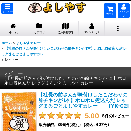
メニュー
マイペー
カート
ジ
ホーム
カテゴリ
ご利用案内
マイページ
ホーム
>
よしやすカレー
>
【社長の前さんが味付けしたこだわりの前チキンが1本】ホロホロ煮込んだ レ
ッグまるごとよしやすカレー
>
レビュー
レビュー
[
【社長の前さんが味付けしたこだわりの前チキンが1本】ホロ
ホロ煮込んだ レッグまるごとよしやすカレー
]
【社長の前さんが味付けしたこだわりの
前チキンが1本】ホロホロ煮込んだ レッ
グまるごとよしやすカレー
[
YK-02
]
5.00
5
件のレビュー
販売価格
:
395円
(税別)
(
税込
:
427円
)