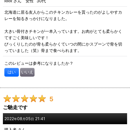
RRR
さん
女性
30代
北海道に居る友人からこのチキンカレーを貰ったのがよしやすカ
レーを知るきっかけになりました。
大きい骨付きチキンが一本入っています。お肉がとても柔らかく
てすごく美味しいです！
びっくりしたのが骨も柔らかくていつの間にかスプーンで骨を切
っていました（笑）骨まで食べられます。
このレビューは参考になりましたか？
はい
いいえ
5
ご馳走です
2022
08
05
21:41
年
月
日
購入者
さん