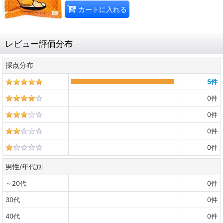
カートに入れる
レビュー評価分布
採点分布
5
件
0
件
0
件
0
件
0
件
男性/年代別
～20代
0
件
30代
0
件
40代
0
件