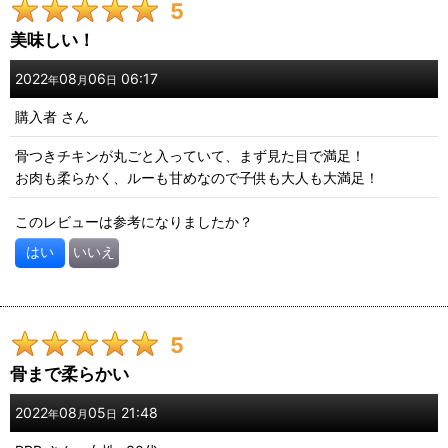
5
期間
:
美味しい！
画像
:
2022
08
06
06:17
年
月
日
購入者
さん
星の数
:
骨つきチキンが丸ごと入っていて、まず見た目で満足！
お肉も柔らかく、ルーも甘めなので子供も大人も大満足！
年代
:
このレビューは参考になりましたか？
性別
:
はい
いいえ
並び順
:
5
絞り込む
骨まで柔らかい
2022
08
05
21:48
年
月
日