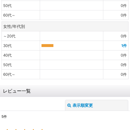
50代
0
件
60代～
0
件
女性/年代別
～20代
0
件
30代
1
件
40代
0
件
50代
0
件
60代～
0
件
レビュー一覧
表示順変更
閉じる
5
件
レビュー検索
: