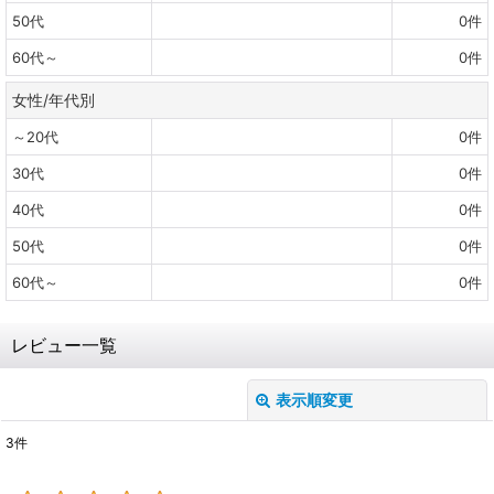
50代
0
件
60代～
0
件
女性/年代別
～20代
0
件
30代
0
件
40代
0
件
50代
0
件
60代～
0
件
レビュー一覧
表示順変更
閉じる
3
件
レビュー検索
: