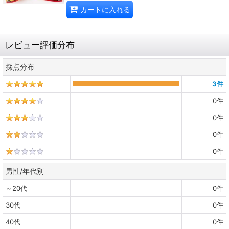
カートに入れる
レビュー評価分布
採点分布
3
件
0
件
0
件
0
件
0
件
男性/年代別
～20代
0
件
30代
0
件
40代
0
件