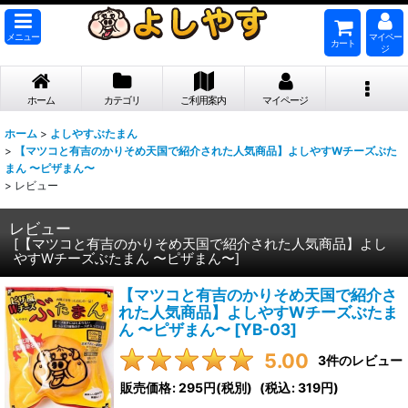
メニュー
マイペー
カート
ジ
ホーム
カテゴリ
ご利用案内
マイページ
ホーム
>
よしやすぶたまん
>
【マツコと有吉のかりそめ天国で紹介された人気商品】よしやすWチーズぶた
まん 〜ピザまん〜
>
レビュー
レビュー
[
【マツコと有吉のかりそめ天国で紹介された人気商品】よし
やすWチーズぶたまん 〜ピザまん〜
]
【マツコと有吉のかりそめ天国で紹介さ
れた人気商品】よしやすWチーズぶたま
ん 〜ピザまん〜
[
YB-03
]
5.00
3
件のレビュー
販売価格
:
295円
(税別)
(
税込
:
319円
)