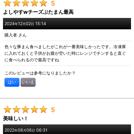
5
期間
:
よしやすwチーズぶたまん最高
画像
:
2024
12
02
15:14
年
月
日
購入者
さん
星の数
:
色々な豚まん食べましたがこれが一番美味しかったです。冷凍庫
に入れておくと子供がお腹が空いた時にレンジでチンすると直ぐ
年代
:
に食べられるので最高ですね
性別
:
このレビューは参考になりましたか？
はい
いいえ
並び順
:
絞り込む
5
美味しい！
2022
08
06
06:31
年
月
日