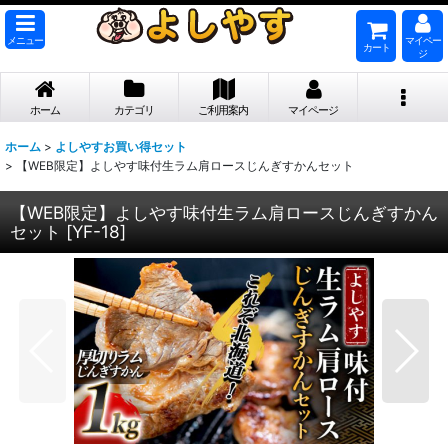
メニュー
マイペー
カート
ジ
ホーム
カテゴリ
ご利用案内
マイページ
ホーム
>
よしやすお買い得セット
>
【WEB限定】よしやす味付生ラム肩ロースじんぎすかんセット
【WEB限定】よしやす味付生ラム肩ロースじんぎすかん
セット
[
YF-18
]