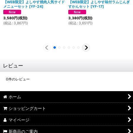
【WEB限定】よしやす焼肉人気サイド
【WEB限定】よしやす味付ラムじんぎ
メニューセット
[
YF-24
]
すかんセット
[
YF-17
]
3,580
円
(税別)
3,380
円
(税別)
(
税込
:
3,867
円
)
(
税込
:
3,651
円
)
レビュー
0
件のレビュー
ホーム
ショッピングカート
マイページ
新商品のご案内