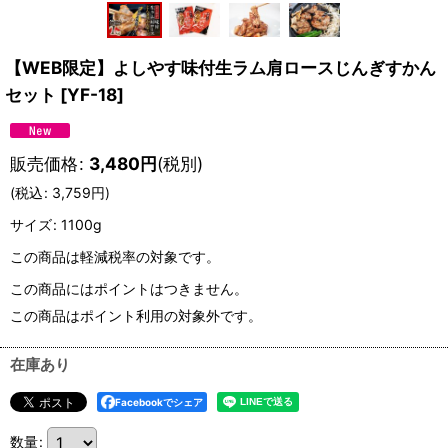
【WEB限定】よしやす味付生ラム肩ロースじんぎすかん
セット
[
YF-18
]
販売価格
:
3,480
円
(税別)
(
税込
:
3,759
円
)
サイズ
:
1100g
この商品は軽減税率の対象です。
この商品にはポイントはつきません。
この商品はポイント利用の対象外です。
在庫あり
Facebookでシェア
数量
: