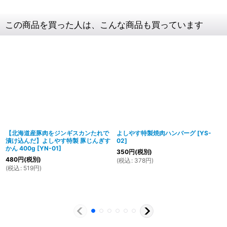
この商品を買った人は、こんな商品も買っています
【北海道産豚肉をジンギスカンたれで
よしやす特製焼肉ハンバーグ
[
YS-
漬け込んだ】よしやす特製 豚じんぎす
02
]
かん 400g
[
YN-01
]
350
円
(税別)
480
円
(税別)
(
税込
:
378
円
)
(
税込
:
519
円
)