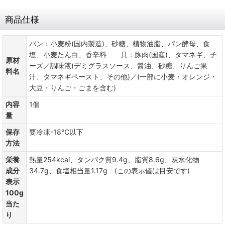
商品仕様
パン：小麦粉(国内製造)、砂糖、植物油脂、パン酵母、食
塩、小麦たん白、香辛料 具：豚肉(国産)、タマネギ、チ
原材
ーズ／調味液(デミグラスソース、醤油、砂糖、りんご果
料名
汁、タマネギペースト、その他)／(一部に小麦・オレンジ・
大豆・りんご・ごまを含む)
内容
1個
量
保存
要冷凍-18℃以下
方法
栄養
熱量254kcal、タンパク質9.4g、脂質8.6g、炭水化物
成分
34.7g、食塩相当量1.17g (この表示値は目安です)
表示
100g
当た
り