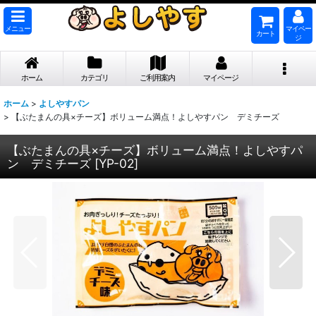
メニュー
マイペー
カート
ジ
ホーム
カテゴリ
ご利用案内
マイページ
ホーム
>
よしやすパン
>
【ぶたまんの具×チーズ】ボリューム満点！よしやすパン デミチーズ
【ぶたまんの具×チーズ】ボリューム満点！よしやすパ
ン デミチーズ
[
YP-02
]