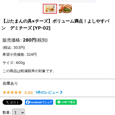
【ぶたまんの具×チーズ】ボリューム満点！よしやすパ
ン デミチーズ
[
YP-02
]
販売価格
:
280
円
(税別)
(
税込
:
303
円
)
希望小売価格
:
324
円
サイズ
:
400g
この商品は軽減税率の対象です。
在庫あり
1
件のレビュー
5.00
Facebookでシェア
数量
: