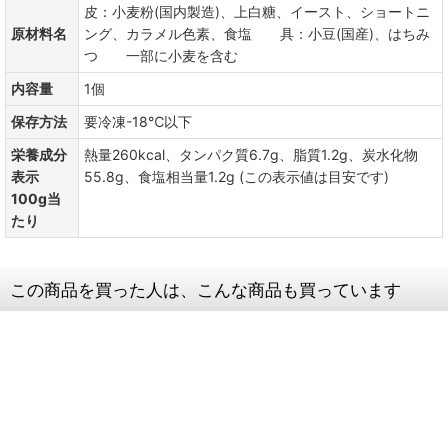
皮：小麦粉(国内製造)、上白糖、イースト、ショートニ
原材料名
ング、カラメル色素、食塩 具：小豆(国産)、はちみ
つ 一部に小麦を含む
内容量
1個
保存方法
要冷凍-18℃以下
栄養成分
熱量260kcal、タンパク質6.7g、脂質1.2g、炭水化物
表示
55.8g、食塩相当量1.2g (この表示値は目安です)
100g当
たり
この商品を買った人は、こんな商品も買っています