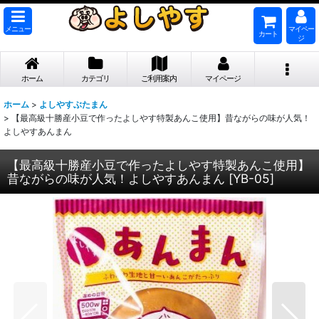
メニュー
マイペー
カート
ジ
ホーム
カテゴリ
ご利用案内
マイページ
ホーム
>
よしやすぶたまん
>
【最高級十勝産小豆で作ったよしやす特製あんこ使用】昔ながらの味が人気！
よしやすあんまん
【最高級十勝産小豆で作ったよしやす特製あんこ使用】
昔ながらの味が人気！よしやすあんまん
[
YB-05
]