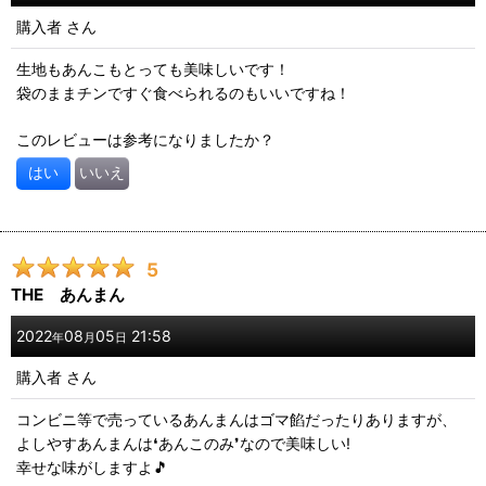
購入者
さん
生地もあんこもとっても美味しいです！
袋のままチンですぐ食べられるのもいいですね！
このレビューは参考になりましたか？
はい
いいえ
5
THE あんまん
2022
08
05
21:58
年
月
日
購入者
さん
コンビニ等で売っているあんまんはゴマ餡だったりありますが、
よしやすあんまんは❛あんこのみ❜なので美味しい!
幸せな味がしますよ🎵