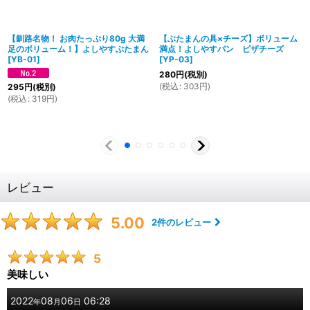
【釧路名物！ お肉たっぷり80g 大満
【ぶたまんの具×チーズ】ボリューム
足のボリューム！】よしやすぶたまん
満点！よしやすパン ピザチーズ
[
YB-01
]
[
YP-03
]
280
円
(税別)
(
税込
:
303
円
)
295
円
(税別)
(
税込
:
319
円
)
レビュー
5.00
2
件のレビュー
5
美味しい
2022
08
06
06:28
年
月
日