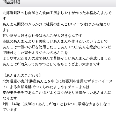
商品詳細
北海道釧路のお肉屋さん食肉工房よしやすが作った本格あんまんで
す
あんまん開発のきっかけは社長のあんこ(スィーツ)好きから始まり
ます
甘い物が大好きな社長はあんこが大好きなんです
市販のあんまんよりも美味しいあんまんを作りたいということで
あんこは十勝の小豆を使用したこしあん＋つぶあんを絶妙なレシピ
で味付けした完全オリジナルのあんこを
よしやすぶたまんの皮で包んで昔懐かしいあんまんが完成しました
あんこは60g入っておやつとしてもちょうどよい大きさです
【あんまんのこだわり】
北海道産小麦/十勝産あんこを中心に膨張剤を使用せずドライイース
トによる自然発酵でつくられたよしやすチョコまんは
皮がモチモチであんこがほどよくコクがあり昔懐かしいあんまんに
なります
1個 140g（皮80g＋あんこ60g）とおやつに最適な大きさになっ
ています