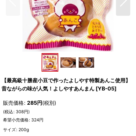
【最高級十勝産小豆で作ったよしやす特製あんこ使用】
昔ながらの味が人気！よしやすあんまん
[
YB-05
]
販売価格
:
285
円
(税別)
(
税込
:
308
円
)
希望小売価格
:
324
円
サイズ
:
200g