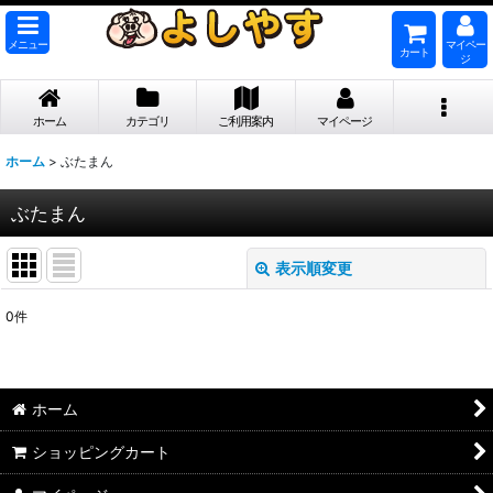
メニュー
マイペー
カート
ジ
ホーム
カテゴリ
ご利用案内
マイページ
ホーム
>
ぶたまん
ぶたまん
表示順変更
閉じる
0
件
表示数
:
並び順
:
ホーム
絞り込む
ショッピングカート