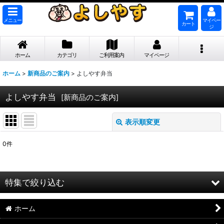
メニュー
マイペー
カート
ジ
ホーム
カテゴリ
ご利用案内
マイページ
ホーム
>
新商品のご案内
>
よしやす弁当
よしやす弁当
[
新商品のご案内
]
表示順変更
閉じる
0
件
表示数
:
並び順
:
特集で絞り込む
絞り込む
ホーム
【業務用 お取引先様専用】