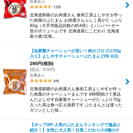
在庫あり
13
件
北海道釧路のお肉屋さん 食肉工房よしやすが作っ
た肉屋のぶたまん お肉屋さんらしく具がたっぷり
80g（大手市販品比較の約4倍）とハンバーガー
並のボリュームです 北海道産にこだわり 北海道
産小麦/北海…
【自家製チャーシューが旨い！肉がゴロゴロ70g
入り】よしやすチャーシューぶたまん
[
YB-02
]
295
円
(税別)
(
税込
:
319
円
)
在庫あり
4
件
北海道釧路のお肉屋さん食肉工房よしやすが作っ
た肉屋のチャーシューまんです 6時間掛けて煮込
んだよしやす自家製チャーシューがたっぷり70g
入った具は食べ応え抜群です ぶたまんとは違った
ガツンとした味…
【ポップUP! 人気のぶたまんランキングで逸品と
紹介！】女性に大人気！社長こだわりの3種のチ