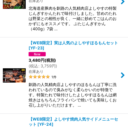
在庫あり
北海道産豚肉を釧路の人気精肉店よしやすの特製
じんぎすかんたれで味付けしました。甘めのたれ
は野菜との相性が良く、一緒に炒めてごはんのお
かずにもオススメです。 ぶたじんぎすかん
（400g）7袋 …
【WEB限定】実は人気のよしやすほるもんセット
[
YF-23
]
3,480
円
(税別)
(
税込
:
3,759
円
)
在庫あり
1
件
釧路の人気精肉店よしやすのほるもんは丁寧に洗
われているので臭みがなく柔らかいのが特徴で
す。特製たれで味付けしたよしやすほるもんは網
焼きはもちろんフライパンで焼いても美味しくお
召し上がりいただけます。 …
【WEB限定】よしやす焼肉人気サイドメニューセ
ット
[
YF-24
]