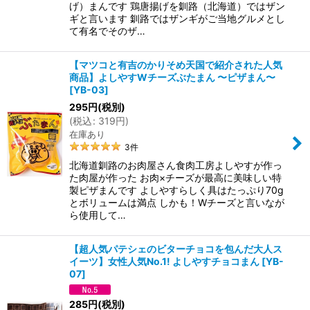
げ）まんです 鶏唐揚げを釧路（北海道）ではザン
ギと言います 釧路ではザンギがご当地グルメとし
て有名でそのザ…
【マツコと有吉のかりそめ天国で紹介された人気
商品】よしやすWチーズぶたまん 〜ピザまん〜
[
YB-03
]
295
円
(税別)
(
税込
:
319
円
)
在庫あり
3
件
北海道釧路のお肉屋さん食肉工房よしやすが作っ
た肉屋が作った お肉×チーズが最高に美味しい特
製ピザまんです よしやすらしく具はたっぷり70g
とボリュームは満点 しかも！Wチーズと言いなが
ら使用して…
【超人気パテシェのビターチョコを包んだ大人ス
イーツ】女性人気No.1! よしやすチョコまん
[
YB-
07
]
285
円
(税別)