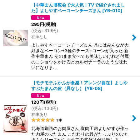
【中華まん博覧会で大人気！TVで紹介されまし
た】よしやすベーコーンチーズまん
[
YB-010
]
295
円
(税別)
(
税込
:
319
円
)
在庫なし
よしやすベーコーンチーズまん 具にはみんなが大
好きなベーコン+3種のチーズ+コーンが入った 新
作中華まん そのまま食べても美味しいけれど付属
のコショウをかけるとカルボナーラのような味わ
いになりま…
【モチモチふかふか食感！アレンジ自在】よしや
すぶたまんの皮（具なし）
[
YB-08
]
120
円
(税別)
(
税込
:
130
円
)
在庫あり
1
件
北海道釧路のお肉屋さん 食肉工房よしやすが作っ
た肉屋のぶたまん こだわりの具がたっぷりのぶた
まんシリーズからあえての皮だけが登場しまし