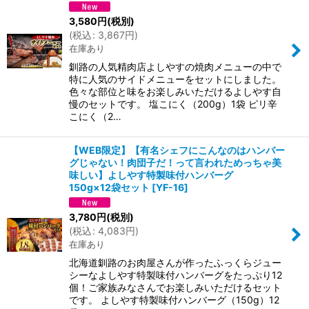
3,580
円
(税別)
(
税込
:
3,867
円
)
在庫あり
釧路の人気精肉店よしやすの焼肉メニューの中で
特に人気のサイドメニューをセットにしました。
色々な部位と味をお楽しみいただけるよしやす自
慢のセットです。 塩こにく（200g）1袋 ピリ辛
こにく（2…
【WEB限定】【有名シェフにこんなのはハンバー
グじゃない！肉団子だ！って言われためっちゃ美
味しい】よしやす特製味付ハンバーグ
150g×12袋セット
[
YF-16
]
3,780
円
(税別)
(
税込
:
4,083
円
)
在庫あり
北海道釧路のお肉屋さんが作ったふっくらジュー
シーなよしやす特製味付ハンバーグをたっぷり12
個！ご家族みなさんでお楽しみいただけるセット
です。 よしやす特製味付ハンバーグ（150g）12