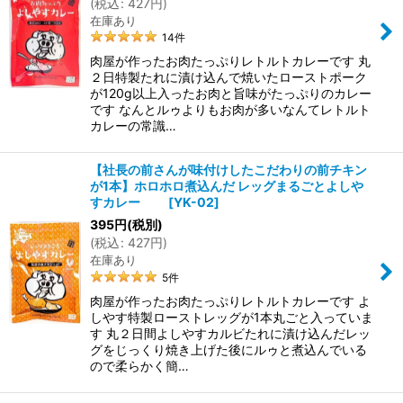
(
税込
:
427
円
)
在庫あり
14
件
肉屋が作ったお肉たっぷりレトルトカレーです 丸
２日特製たれに漬け込んで焼いたローストポーク
が120g以上入ったお肉と旨味がたっぷりのカレー
です なんとルゥよりもお肉が多いなんてレトルト
カレーの常識…
【社長の前さんが味付けしたこだわりの前チキン
が1本】ホロホロ煮込んだ レッグまるごとよしや
すカレー
[
YK-02
]
395
円
(税別)
(
税込
:
427
円
)
在庫あり
5
件
肉屋が作ったお肉たっぷりレトルトカレーです よ
しやす特製ローストレッグが1本丸ごと入っていま
す 丸２日間よしやすカルビたれに漬け込んだレッ
グをじっくり焼き上げた後にルゥと煮込んでいる
ので柔らかく簡…