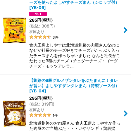
ーズを使ったよしやすチーズまん（シロップ付）
[
YB-06
]
285
円
(税別)
(
税込
:
308
円
)
在庫あり
3
件
食肉工房よしやすは北海道釧路の肉屋さんなのに
なぜか社長のチーズ好きでチーズがたっぷり入っ
たチーズまんを作っちゃいました なんと社長がこ
だわった3種のチーズ（チェダーチーズ・ゴーダ
チーズ・モッツアレラ…
【釧路のB級グルメザンタレをぶたまんに！タレ
が旨い】よしやすザンタレまん（特製ソース付）
[
YB-04
]
295
円
(税別)
(
税込
:
319
円
)
在庫あり
1
件
北海道釧路のお肉屋さん 食肉工房よしやすが作っ
た肉屋のご当地ぶた・・・いやザンギ（鶏唐揚