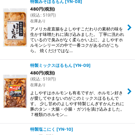
特製みそほるもん
[
YN-08
]
480
円
(税別)
(
税込
:
519
円
)
在庫あり
アメリカ産直腸をよしやすこだわりの素材の味を
生かす味噌たれに漬け込みました。 丁寧に洗われ
ているので臭みがなく柔らかい上に、よしやすホ
ルモンシリーズの中で一番コクがあるのがこち
ら。 焼くだけではな…
特製ミックスほるもん
[
YN-09
]
480
円
(税別)
(
税込
:
519
円
)
在庫あり
よしやすはホルモンも有名ですが、ホルモン好き
が愛してやまないのがこのミックスほるもんで
す。 少し甘めのよしやす特製じんぎすかんたれに
豚のタン・大腸・小腸・ガツ)を漬け込みました。
７種類のホルモン…
特製塩こにく
[
YN-10
]