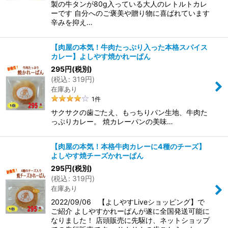
製の牛タンが80g入っている大人のレトルトカレ
ーです 自分へのご褒美や贈り物に喜ばれています
辛みを抑え…
【肉屋の本気！牛肉たっぷり入った本格スパイス
カレー】よしやす焼かれーぱん
295
円
(税別)
(
税込
:
319
円
)
在庫あり
1
件
サクサクの歯ごたえ、もっちりパン生地、牛肉た
っぷりカレー。 焼カレーパンの美味…
【肉屋の本気！本格牛肉カレーに4種のチーズ】
よしやす焼チーズかれーぱん
295
円
(税別)
(
税込
:
319
円
)
在庫あり
2022/09/06 【よしやすLiveショッピング】で
ご紹介 よしやすかれーぱんが遂に全国発送可能に
なりました！ 店頭販売に先駆け、ネットショップ