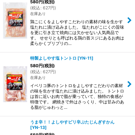
580
円
(税別)
(
税込
:
627
円
)
在庫あり
鶏こにくをよしやすこだわりの素材の味を生かす
塩たれに漬け込みました。 塩たれがこにくの旨味
を更に引き立て焼肉には欠かせない人気商品で
す。 せせりとも呼ばれる鶏の首スジにあるお肉は
柔らかくプリプリの…
特製よしやす塩トントロ
[
YN-11
]
580
円
(税別)
(
税込
:
627
円
)
在庫あり
イベリコ豚のトントロをよしやすこだわりの素材
の味を生かす塩たれに漬け込みました。 トントロ
は首に近いお肉で脂が乗っていて、独特の食感が
特徴です。 網焼きで外はさっくり、中は甘みのあ
る脂がじゅわっと…
うま辛！！よしやすピリ辛ぶたじんぎすかん
[
YN-13
]
550
円
(税別)