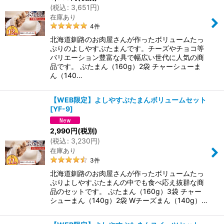
(
税込
:
3,651
円
)
在庫あり
4
件
北海道釧路のお肉屋さんが作ったボリュームたっ
ぷりのよしやすぶたまんです。チーズやチョコ等
バリエーション豊富な具で幅広い世代に人気の商
品です。 ぶたまん（160g）2袋 チャーシューま
ん（140…
【WEB限定】よしやすぶたまんボリュームセット
[
YF-9
]
2,990
円
(税別)
(
税込
:
3,230
円
)
在庫あり
3
件
北海道釧路のお肉屋さんが作ったボリュームたっ
ぷりよしやすぶたまんの中でも食べ応え抜群な商
品のセットです。 ぶたまん（160g）3袋 チャー
シューまん（140g）2袋 Wチーズまん（140g）…