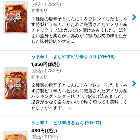
(
税込
:
1,782
円
)
在庫あり
２種類の唐辛子とにんにくをブレンドしたよしや
す特製ピリ辛カルビたれに厳選されたアメリカ産
チャックリブ(上カルビ)を漬け込みました。 ほど
よい脂身と柔らかい赤みが特徴のお肉の味を生か
した味付焼肉の大定…
うま辛！！よしやすピリ辛サガリ
[
YN-16
]
1,650
円
(税別)
(
税込
:
1,782
円
)
在庫あり
２種類の唐辛子とにんにくをブレンドしたよしや
す特製ピリ辛カルビたれに厳選されたアメリカ産
ハンキングテンダー(サガリ)を漬け込みました。
脂身が少なく柔らかいので厚く切っても美味しく
召し上がれます。 …
うま辛！！ピリ辛ほるもん
[
YN-17
]
480
円
(税別)
(
税込
:
519
円
)