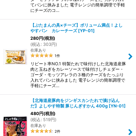
てパンに挟みました 電子レンジの簡単調理で手軽
にチーズのコ…
【ぶたまんの具×チーズ】ボリューム満点！よし
やすパン カレーチーズ
[
YP-01
]
280
円
(税別)
(
税込
:
303
円
)
在庫あり
1
件
リピート率NO.1 特製たれで味付けした北海道産豚
肉と玉ねぎをカレーソースで味付けしチェダー・
ゴーダ・モッツアレラの３種のチーズをたっぷり
入れてパンに挟みました 電子レンジの簡単調理で
手軽にチーズ…
【北海道産豚肉をジンギスカンたれで漬け込ん
だ】よしやす特製 豚じんぎすかん 400g
[
YN-01
]
480
円
(税別)
(
税込
:
519
円
)
在庫あり
2
件