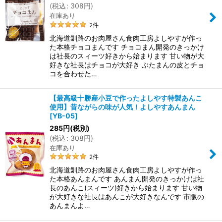
(
税込
:
308
円
)
在庫あり
2
件
北海道釧路のお肉屋さん食肉工房よしやすが作っ
た本格チョコまんです チョコまん開発のきっかけ
は社長のスィーツ好きから始まります 甘い物が大
好きな社長はチョコが大好き ぶたまんの皮とチョ
コを合わせた…
【最高級十勝産小豆で作ったよしやす特製あんこ
使用】昔ながらの味が人気！よしやすあんまん
[
YB-05
]
285
円
(税別)
(
税込
:
308
円
)
在庫あり
2
件
北海道釧路のお肉屋さん食肉工房よしやすが作っ
た本格あんまんです あんまん開発のきっかけは社
長のあんこ(スィーツ)好きから始まります 甘い物
が大好きな社長はあんこが大好きなんです 市販の
あんまんよ…