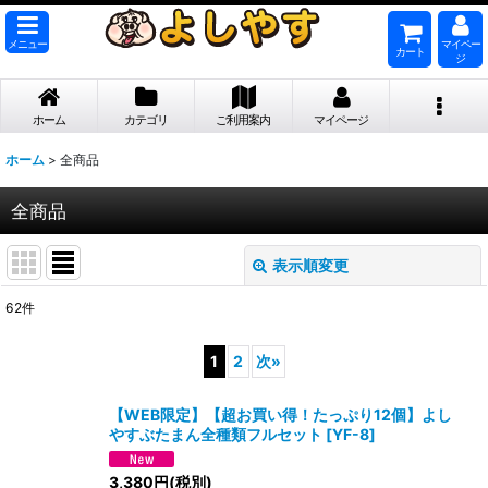
メニュー
マイペー
カート
ジ
ホーム
カテゴリ
ご利用案内
マイページ
ホーム
>
全商品
全商品
表示順変更
閉じる
62
件
表示数
:
1
2
次
»
並び順
:
【WEB限定】【超お買い得！たっぷり12個】よし
やすぶたまん全種類フルセット
[
YF-8
]
絞り込む
3,380
円
(税別)