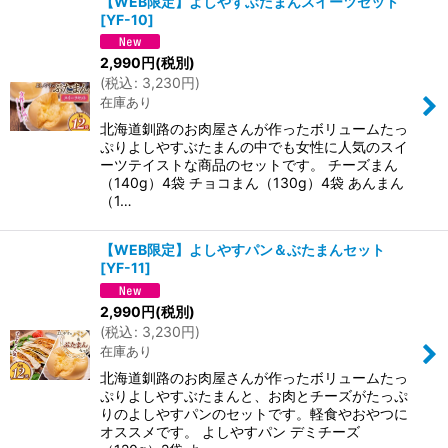
【WEB限定】よしやすぶたまんスイーツセット
[
YF-10
]
2,990
円
(税別)
(
税込
:
3,230
円
)
在庫あり
北海道釧路のお肉屋さんが作ったボリュームたっ
ぷりよしやすぶたまんの中でも女性に人気のスイ
ーツテイストな商品のセットです。 チーズまん
（140g）4袋 チョコまん（130g）4袋 あんまん
（1…
【WEB限定】よしやすパン＆ぶたまんセット
[
YF-11
]
2,990
円
(税別)
(
税込
:
3,230
円
)
在庫あり
北海道釧路のお肉屋さんが作ったボリュームたっ
ぷりよしやすぶたまんと、お肉とチーズがたっぷ
りのよしやすパンのセットです。軽食やおやつに
オススメです。 よしやすパン デミチーズ