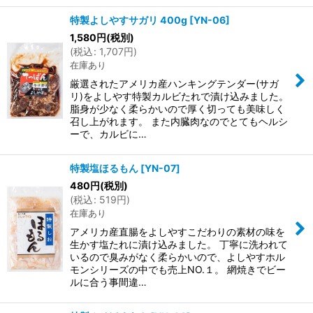
特製よしやすサガリ 400g
[
YN-06
]
1,580
円
(税別)
(
税込
:
1,707
円
)
在庫あり
厳選されたアメリカ産ハンキングテンダー(サガ
リ)をよしやす特製カルビたれで漬け込みました。
脂身が少なく柔らかいので厚く切っても美味しく
召し上がれます。 また内臓肉なのでとてもヘルシ
ーで、カルビに…
特製塩ほるもん
[
YN-07
]
480
円
(税別)
(
税込
:
519
円
)
在庫あり
アメリカ産直腸をよしやすこだわりの素材の味を
生かす塩たれに漬け込みました。 丁寧に洗われて
いるので臭みがなく柔らかいので、よしやすホル
モンシリーズの中でも売上NO.１。 網焼きでビー
ルに合う事間違…