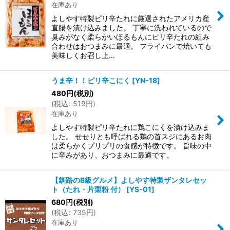
在庫あり
よしやす特製ピリ辛たれに厳選されたアメリカ産
直腸を漬け込みました。 丁寧に洗われているので
臭みがなく柔らかいほるもんにピリ辛たれの組み
合わせはおつまみに最適。 フライパンで焼いても
美味しくお召し上…
うま辛！！ピリ辛こにく
[
YN-18
]
480
円
(税別)
(
税込
:
519
円
)
在庫あり
よしやす特製ピリ辛たれに鶏こにくを漬け込みま
した。 せせりとも呼ばれる鶏の首スジにあるお肉
は柔らかくプリプリの食感が特徴です。 旨味の中
に辛みがあり、おつまみに最適です。
【釧路のB級グルメ】よしやす特製ザンタレセッ
ト（たれ・片栗粉 付）
[
YS-01
]
680
円
(税別)
(
税込
:
735
円
)
在庫あり