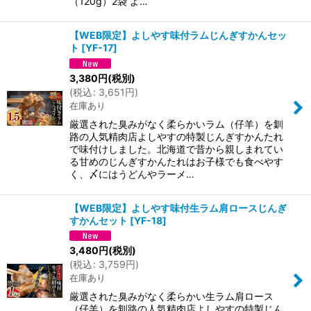
（120g）2袋 よ…
【WEB限定】よしやす味付ラムじんぎすかんセッ
ト
[
YF-17
]
3,380
円
(税別)
(
税込
:
3,651
円
)
在庫あり
厳選された臭みがなく柔らかいラム（仔羊）を釧
路の人気精肉店よしやすの特製じんぎすかんたれ
で味付けしました。北海道で昔から親しまれてい
る甘めのじんぎすかんたれはお子様でも食べやす
く、〆にはうどんやラーメ…
【WEB限定】よしやす味付生ラム肩ロースじんぎ
すかんセット
[
YF-18
]
3,480
円
(税別)
(
税込
:
3,759
円
)
在庫あり
厳選された臭みがなく柔らかい生ラム肩ロース
（仔羊）を釧路の人気精肉店よしやすの特製じん