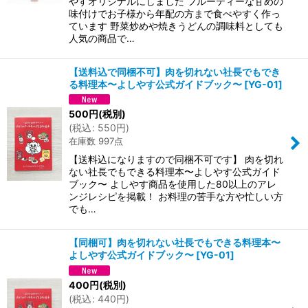
やすオリジナルにしました フルーティーな甘めの
味付けでお子様から年配の方まで食べやすく作っ
ています 野菜炒めや焼きうどんの調味料としても
人気の商品で…
【送料込で同梱不可】肉を切れない社長でもでき
る料理本〜よしやす公式ガイドブック〜
[
YG-01
]
500
円
(税別)
(
税込
:
550
円
)
在庫数 997点
【送料込になりますので同梱不可です】 肉を切れ
ない社長でもできる料理本〜よしやす公式ガイド
ブック〜 よしやす商品を使用した80以上のアレ
ンジレシピを掲載！ お料理の苦手な方や忙しい方
でも…
【同梱可】肉を切れない社長でもできる料理本〜
よしやす公式ガイドブック〜
[
YG-01
]
400
円
(税別)
(
税込
:
440
円
)