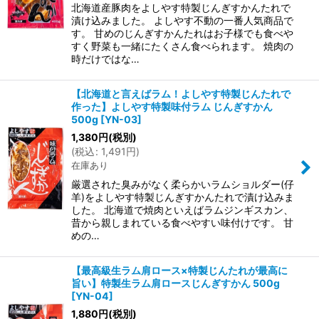
北海道産豚肉をよしやす特製じんぎすかんたれで
漬け込みました。 よしやす不動の一番人気商品で
す。 甘めのじんぎすかんたれはお子様でも食べや
すく野菜も一緒にたくさん食べられます。 焼肉の
時だけではな…
【北海道と言えばラム！よしやす特製じんたれで
作った】よしやす特製味付ラム じんぎすかん
500g
[
YN-03
]
1,380
円
(税別)
(
税込
:
1,491
円
)
在庫あり
厳選された臭みがなく柔らかいラムショルダー(仔
羊)をよしやす特製じんぎすかんたれで漬け込みま
した。 北海道で焼肉といえばラムジンギスカン、
昔から親しまれている食べやすい味付けです。 甘
めの…
【最高級生ラム肩ロース×特製じんたれが最高に
旨い】特製生ラム肩ロースじんぎすかん 500g
[
YN-04
]
1,880
円
(税別)