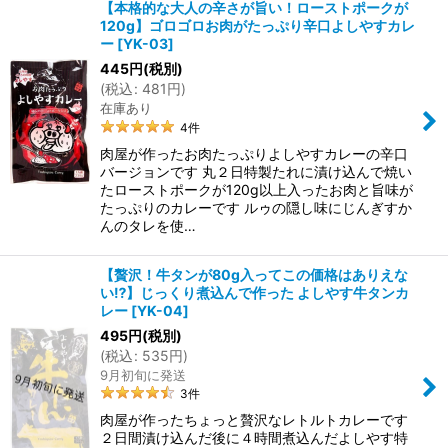
【本格的な大人の辛さが旨い！ローストポークが
120g】ゴロゴロお肉がたっぷり辛口よしやすカレ
ー
[
YK-03
]
445
円
(税別)
(
税込
:
481
円
)
在庫あり
4
件
肉屋が作ったお肉たっぷりよしやすカレーの辛口
バージョンです 丸２日特製たれに漬け込んで焼い
たローストポークが120g以上入ったお肉と旨味が
たっぷりのカレーです ルゥの隠し味にじんぎすか
んのタレを使…
【贅沢！牛タンが80g入ってこの価格はありえな
い⁉】じっくり煮込んで作った よしやす牛タンカ
レー
[
YK-04
]
495
円
(税別)
(
税込
:
535
円
)
9月初旬に発送
3
件
肉屋が作ったちょっと贅沢なレトルトカレーです
２日間漬け込んだ後に４時間煮込んだよしやす特