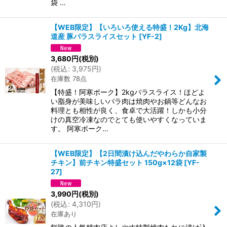
袋 …
【WEB限定】【いろいろ使える特盛！2Kg】北海
道産 豚バラスライスセット
[
YF-2
]
3,680
円
(税別)
(
税込
:
3,975
円
)
在庫数 78点
【特盛！阿寒ポーク】2kgバラスライス！ほどよ
い脂身が美味しいバラ肉は焼肉やお鍋等どんなお
料理とも相性が良く、食卓で大活躍！しかも小分
けの真空冷凍なのでとても使いやすくなっていま
す。 阿寒ポーク…
【WEB限定】【2日間漬け込んだやわらか自家製
チキン】前チキン特盛セット 150g×12袋
[
YF-
27
]
3,990
円
(税別)
(
税込
:
4,310
円
)
在庫あり