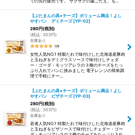
での先行販売です。 サクサクの歯ごたえ、も…
【ぶたまんの具×チーズ】ボリューム満点！よし
やすパン デミチーズ
[
YP-02
]
280
円
(税別)
(
税込
:
303
円
)
在庫あり
1
件
女性人気NO.1 特製たれで味付けした北海道産豚肉
と玉ねぎをデミグラスソースで味付けしチェダ
ー・ゴーダ・モッツアレラの３種のチーズをたっ
ぷり入れてパンに挟みました 電子レンジの簡単調
理で手軽にチー…
【ぶたまんの具×チーズ】ボリューム満点！よし
やすパン ピザチーズ
[
YP-03
]
280
円
(税別)
(
税込
:
303
円
)
在庫あり
若者人気NO.1 特製たれで味付けした北海道産豚肉
と玉ねぎをピザソースで味付けしチェダー・ゴー
ダ・モッツアレラの３種のチーズをたっぷり入れ