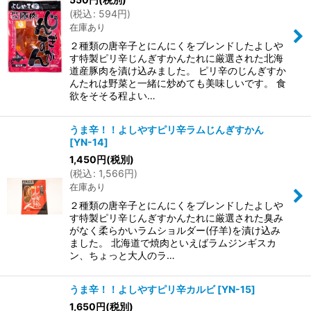
(
税込
:
594
円
)
在庫あり
２種類の唐辛子とにんにくをブレンドしたよしや
す特製ピリ辛じんぎすかんたれに厳選された北海
道産豚肉を漬け込みました。 ピリ辛のじんぎすか
んたれは野菜と一緒に炒めても美味しいです。 食
欲をそそる程よい…
うま辛！！よしやすピリ辛ラムじんぎすかん
[
YN-14
]
1,450
円
(税別)
(
税込
:
1,566
円
)
在庫あり
２種類の唐辛子とにんにくをブレンドしたよしや
す特製ピリ辛じんぎすかんたれに厳選された臭み
がなく柔らかいラムショルダー(仔羊)を漬け込み
ました。 北海道で焼肉といえばラムジンギスカ
ン、ちょっと大人のラ…
うま辛！！よしやすピリ辛カルビ
[
YN-15
]
1,650
円
(税別)