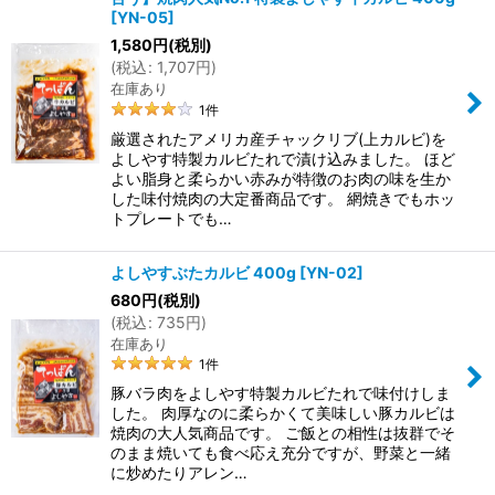
[
YN-05
]
1,580
円
(税別)
(
税込
:
1,707
円
)
在庫あり
1
件
厳選されたアメリカ産チャックリブ(上カルビ)を
よしやす特製カルビたれで漬け込みました。 ほど
よい脂身と柔らかい赤みが特徴のお肉の味を生か
した味付焼肉の大定番商品です。 網焼きでもホッ
トプレートでも…
よしやすぶたカルビ 400g
[
YN-02
]
680
円
(税別)
(
税込
:
735
円
)
在庫あり
1
件
豚バラ肉をよしやす特製カルビたれで味付けしま
した。 肉厚なのに柔らかくて美味しい豚カルビは
焼肉の大人気商品です。 ご飯との相性は抜群でそ
のまま焼いても食べ応え充分ですが、野菜と一緒
に炒めたりアレン…