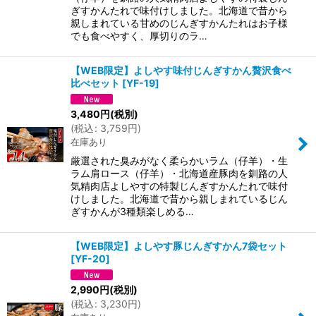
ぎすかんたれで味付けしました。北海道で昔から
親しまれている甘めのじんぎすかんたれはお子様
でも食べやすく、厚切りのラ…
【WEB限定】よしやす味付じんぎすかん贅沢食べ
比べセット
[
YF-19
]
3,480
円
(税別)
(
税込
:
3,759
円
)
在庫あり
厳選された臭みがなく柔らかいラム（仔羊）・生
ラム肩ロース（仔羊）・北海道産豚肉を釧路の人
気精肉店よしやすの特製じんぎすかんたれで味付
けしました。北海道で昔から親しまれているじん
ぎすかんが3種類楽しめる…
【WEB限定】よしやす豚じんぎすかん7袋セット
[
YF-20
]
2,990
円
(税別)
(
税込
:
3,230
円
)