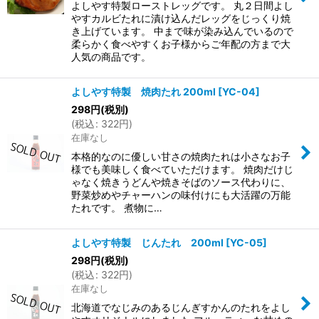
よしやす特製ローストレッグです。 丸２日間よし
やすカルビたれに漬け込んだレッグをじっくり焼
き上げています。 中まで味が染み込んでいるので
柔らかく食べやすくお子様からご年配の方まで大
人気の商品です。
よしやす特製 焼肉たれ 200ml
[
YC-04
]
298
円
(税別)
(
税込
:
322
円
)
在庫なし
本格的なのに優しい甘さの焼肉たれは小さなお子
様でも美味しく食べていただけます。 焼肉だけじ
ゃなく焼きうどんや焼きそばのソース代わりに、
野菜炒めやチャーハンの味付けにも大活躍の万能
たれです。 煮物に…
よしやす特製 じんたれ 200ml
[
YC-05
]
298
円
(税別)
(
税込
:
322
円
)
在庫なし
北海道でなじみのあるじんぎすかんのたれをよし