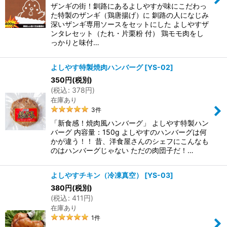
ザンギの街！釧路にあるよしやすが味にこだわっ
た特製のザンギ（鶏唐揚げ）に 釧路の人になじみ
深いザンギ専用ソースをセットにした よしやすザ
ンタレセット（たれ・片栗粉 付） 鶏モモ肉をし
っかりと味付…
よしやす特製焼肉ハンバーグ
[
YS-02
]
350
円
(税別)
(
税込
:
378
円
)
在庫あり
3
件
「新食感！焼肉風ハンバーグ」 よしやす特製ハン
バーグ 内容量：150g よしやすのハンバーグは何
かが違う！！ 昔、洋食屋さんのシェフにこんなも
のはハンバーグじゃない ただの肉団子だ！…
よしやすチキン（冷凍真空）
[
YS-03
]
380
円
(税別)
(
税込
:
411
円
)
在庫あり
1
件