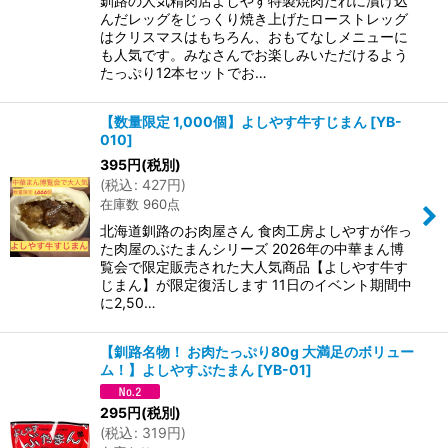
釧路の人気精肉店よしやす特製焼肉たれに漬け込
んだレッグをじっくり焼き上げたローストレッグ
はクリスマスはもちろん、おもてなしメニューに
も人気です。みなさんでお楽しみいただけるよう
たっぷり12本セットでお…
【数量限定 1,000個】よしやす牛すじまん
[
YB-
010
]
395
円
(税別)
(
税込
:
427
円
)
在庫数 960点
北海道釧路のお肉屋さん 食肉工房よしやすが作っ
た肉屋のぶたまんシリーズ 2026年の中華まん博
覧会で限定販売された大人気商品【よしやす牛す
じまん】が限定復活します 11日のイベント期間中
に2,50…
【釧路名物！ お肉たっぷり80g 大満足のボリュー
ム！】よしやすぶたまん
[
YB-01
]
295
円
(税別)
(
税込
:
319
円
)