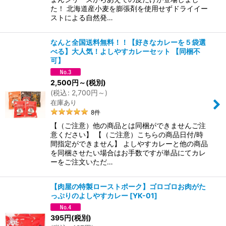
た！ 北海道産小麦を膨張剤を使用せずドライイー
ストによる自然発…
なんと全国送料無料！！【好きなカレーを５袋選
べる】大人気！よしやすカレーセット 【同梱不
可】
2,500
円
～
(税別)
(
税込
:
2,700
円
～
)
在庫あり
8
件
【（ご注意）他の商品とは同梱ができませんご注
意ください】 【（ご注意）こちらの商品日付/時
間指定ができません】 よしやすカレーと他の商品
を同梱させたい場合はお手数ですが単品にてカレ
ーをご注文いただ…
【肉屋の特製ローストポーク】ゴロゴロお肉がた
っぷりのよしやすカレー
[
YK-01
]
395
円
(税別)