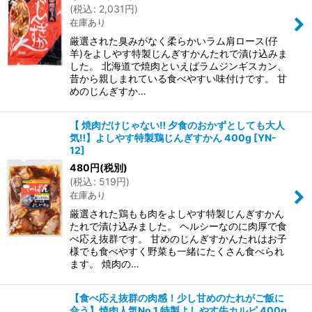
(
税込
:
2,031
円
)
在庫あり
厳選された臭みがなく柔らかいラム肩ロース(仔
羊)をよしやす特製じんぎすかんたれで漬け込みま
した。 北海道で焼肉といえばラムジンギスカン、
昔から親しまれている食べやすい味付けです。 甘
めのじんぎすか…
【 焼肉だけじゃない‼ 夕食のおかずとしても大人
気‼】よしやす特製鶏じんぎすかん 400g
[
YN-
12
]
480
円
(税別)
(
税込
:
519
円
)
在庫あり
厳選された鶏もも肉をよしやす特製じんぎすかん
たれで漬け込みました。 ヘルシーなのに肉厚で食
べ応え抜群です。 甘めのじんぎすかんたれはお子
様でも食べやすく野菜も一緒にたくさん食べられ
ます。 焼肉の…
【食べ応え抜群の肉感！少し甘めのたれがご飯に
合う】焼肉人気No.1 特製よしやす牛カルビ 400g