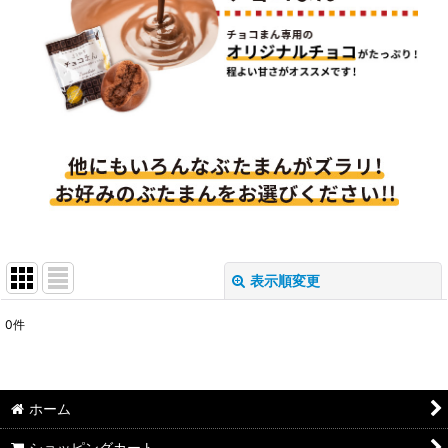
表示順変更
閉じる
0
件
表示数
:
並び順
:
ホーム
絞り込む
ショッピングカート