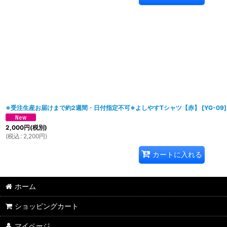
※受注生産お届けまで約2週間・日付指定不可※よしやすTシャツ【赤】
[
YG-09
]
2,000
円
(税別)
(
税込
:
2,200
円
)
カートに入れる
ホーム
ショッピングカート
マイページ