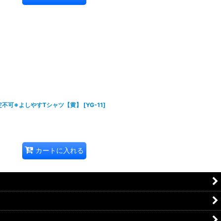
定不可※よしやすTシャツ【黄】
[
YG-11
]
カートに入れる