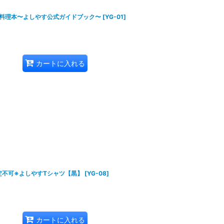
料理本〜よしやす公式ガイドブック〜
[
YG-01
]
カートに入れる
定不可※よしやすTシャツ【黒】
[
YG-08
]
カートに入れる