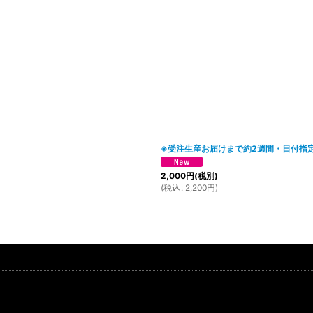
※受注生産お届けまで約2週間・日付指
2,000
円
(税別)
(
税込
:
2,200
円
)