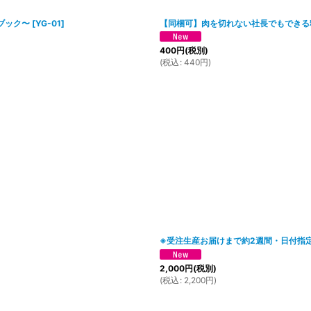
ブック〜
[
YG-01
]
【同梱可】肉を切れない社長でもできる
400
円
(税別)
(
税込
:
440
円
)
※受注生産お届けまで約2週間・日付指
2,000
円
(税別)
(
税込
:
2,200
円
)