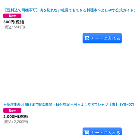
【送料込で同梱不可】肉を切れない社長でもできる料理本〜よしやす公式ガイド
500
円
(税別)
(
税込
:
550
円
)
カートに入れる
※受注生産お届けまで約2週間・日付指定不可※よしやすTシャツ【青】
[
YG-07
]
2,000
円
(税別)
(
税込
:
2,200
円
)
カートに入れる