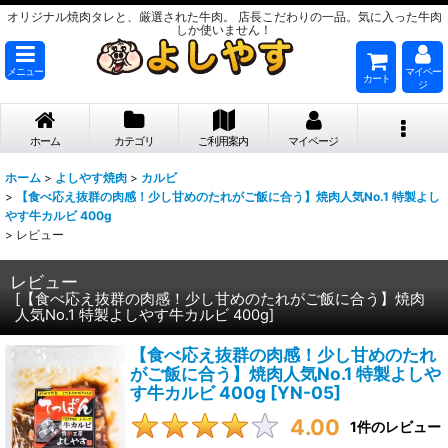
オリジナル焼肉タレと、厳選された牛肉。 店長こだわりの一品。気に入った牛肉
しか使いません！
メニュー
マイペー
カート
ジ
ホーム
カテゴリ
ご利用案内
マイページ
ホーム
>
よしやす焼肉
>
カルビ
>
【食べ応え抜群の肉感！少し甘めのたれがご飯に合う】焼肉人気No.1 特製よし
やす牛カルビ 400g
>
レビュー
レビュー
[
【食べ応え抜群の肉感！少し甘めのたれがご飯に合う】焼肉
人気No.1 特製よしやす牛カルビ 400g
]
【食べ応え抜群の肉感！少し甘めのたれ
がご飯に合う】焼肉人気No.1 特製よしや
す牛カルビ 400g
[
YN-05
]
4.00
1
件のレビュー