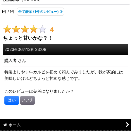
1
件
/
1
件
全て表示
(1件のレビュー)
期間
:
4
画像
:
ちょっと甘いかな？！
星の数
:
2023
06
13
23:08
年
月
日
購入者
さん
年代
:
特製よしやす牛カルビを初めて頼んでみましたが、我が家的には
美味しいけれどちょっと甘めな感じです。
性別
:
このレビューは参考になりましたか？
並び順
:
はい
いいえ
絞り込む
ホーム