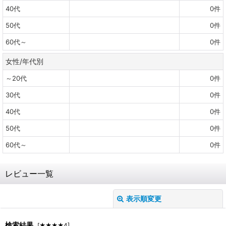
40代
0
件
50代
0
件
60代～
0
件
女性/年代別
～20代
0
件
30代
0
件
40代
0
件
50代
0
件
60代～
0
件
レビュー一覧
表示順変更
閉じる
レビュー検索
:
検索結果
[
★★★★4
]