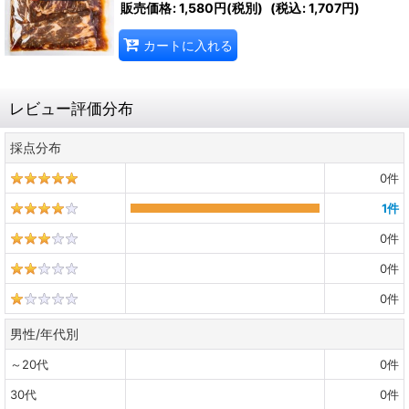
販売価格
:
1,580円
(税別)
(
税込
:
1,707円
)
カートに入れる
レビュー評価分布
採点分布
0
件
1
件
0
件
0
件
0
件
男性/年代別
～20代
0
件
30代
0
件