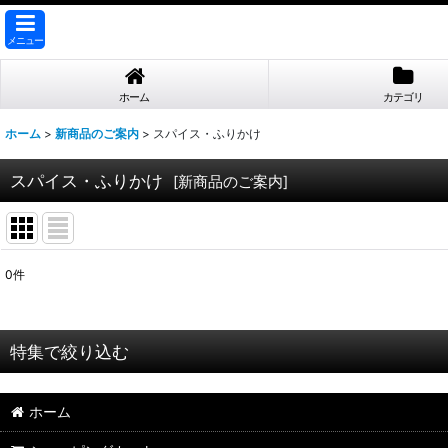
メニュー
ホーム
カテゴリ
ホーム
>
新商品のご案内
>
スパイス・ふりかけ
スパイス・ふりかけ
[
新商品のご案内
]
0
件
表示数
:
並び順
:
特集で絞り込む
【業務用 お取引先様専用】
ホーム