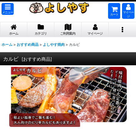
メニュー
マイペー
カート
ジ
ホーム
カテゴリ
ご利用案内
マイページ
ホーム
>
おすすめ商品
>
よしやす焼肉
>
カルビ
カルビ
[
おすすめ商品
]