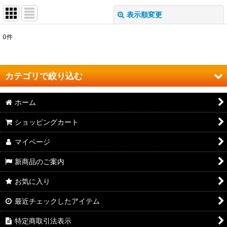
表示順変更
閉じる
0
件
表示数
:
並び順
:
カテゴリで絞り込む
絞り込む
ホーム
よしやす焼肉 (全商品)
ショッピングカート
ジンギスカン
マイページ
カルビ
新商品のご案内
サガリ
お気に入り
ホルモン
最近チェックしたアイテム
こにく
特定商取引法表示