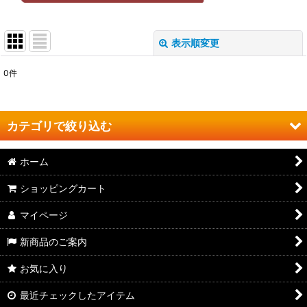
表示順変更
閉じる
0
件
表示数
:
並び順
:
カテゴリで絞り込む
絞り込む
ホーム
よしやす焼肉 (全商品)
ショッピングカート
ジンギスカン
マイページ
カルビ
新商品のご案内
サガリ
お気に入り
ホルモン
最近チェックしたアイテム