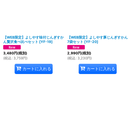
【WEB限定】よしやす味付じんぎすか
【WEB限定】よしやす豚じんぎすかん
ん贅沢食べ比べセット
[
YF-19
]
7袋セット
[
YF-20
]
3,480
円
(税別)
2,990
円
(税別)
(
税込
:
3,759
円
)
(
税込
:
3,230
円
)
カートに入れる
カートに入れる