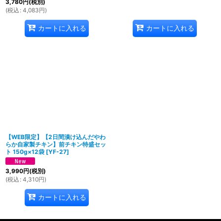
3,780
円
(税別)
(
税込
:
4,083
円
)
カートに入れる
カートに入れる
【WEB限定】【2日間漬け込んだやわ
らか自家製チキン】前チキン特盛セッ
ト 150g×12袋
[
YF-27
]
3,990
円
(税別)
(
税込
:
4,310
円
)
カートに入れる