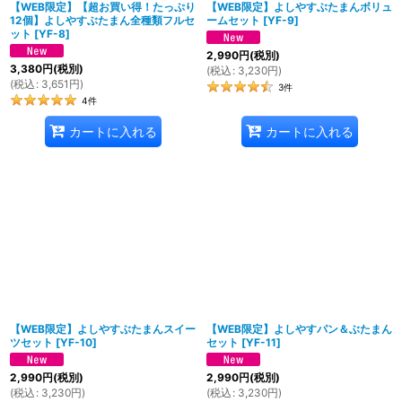
【WEB限定】【超お買い得！たっぷり
【WEB限定】よしやすぶたまんボリュ
12個】よしやすぶたまん全種類フルセ
ームセット
[
YF-9
]
ット
[
YF-8
]
2,990
円
(税別)
3,380
円
(税別)
(
税込
:
3,230
円
)
(
税込
:
3,651
円
)
3
件
4
件
カートに入れる
カートに入れる
【WEB限定】よしやすぶたまんスイー
【WEB限定】よしやすパン＆ぶたまん
ツセット
[
YF-10
]
セット
[
YF-11
]
2,990
円
(税別)
2,990
円
(税別)
(
税込
:
3,230
円
)
(
税込
:
3,230
円
)