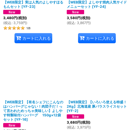
【WEB限定】実は人気のよしやすほる
【WEB限定】よしやす焼肉人気サイド
もんセット
[
YF-23
]
メニューセット
[
YF-24
]
3,480
円
(税別)
3,580
円
(税別)
(
税込
:
3,759
円
)
(
税込
:
3,867
円
)
1
件
カートに入れる
カートに入れる
【WEB限定】【有名シェフにこんなの
【WEB限定】【いろいろ使える特盛！
はハンバーグじゃない！肉団子だ！っ
2Kg】北海道産 豚バラスライスセット
て言われためっちゃ美味しい】よしや
[
YF-2
]
す特製味付ハンバーグ 150g×12袋
セット
[
YF-16
]
3,680
円
(税別)
(
税込
:
3,975
円
)