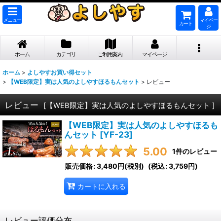
メニュー
マイペー
カート
ジ
ホーム
カテゴリ
ご利用案内
マイページ
ホーム
>
よしやすお買い得セット
>
【WEB限定】実は人気のよしやすほるもんセット
>
レビュー
レビュー
[
【WEB限定】実は人気のよしやすほるもんセット
]
【WEB限定】実は人気のよしやすほるも
んセット
[
YF-23
]
5.00
1
件のレビュー
販売価格
:
3,480円
(税別)
(
税込
:
3,759円
)
カートに入れる
レビュー評価分布