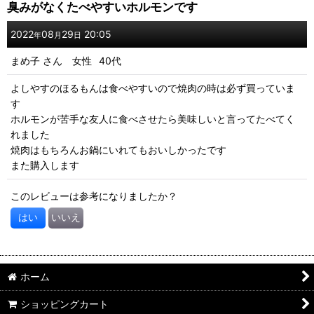
臭みがなくたべやすいホルモンです
星の数
:
2022
08
29
20:05
年
月
日
まめ子
さん
女性
40代
年代
:
よしやすのほるもんは食べやすいので焼肉の時は必ず買っていま
す
性別
:
ホルモンが苦手な友人に食べさせたら美味しいと言ってたべてく
れました
並び順
:
焼肉はもちろんお鍋にいれてもおいしかったです
また購入します
絞り込む
このレビューは参考になりましたか？
はい
いいえ
ホーム
ショッピングカート