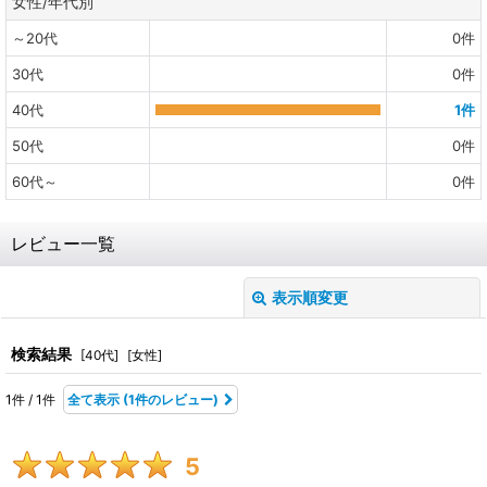
女性/年代別
～20代
0
件
30代
0
件
40代
1
件
50代
0
件
60代～
0
件
レビュー一覧
表示順変更
閉じる
レビュー検索
:
検索結果
[
40代
]
[
女性
]
1
件
/
1
件
全て表示
(1件のレビュー)
期間
:
5
画像
: