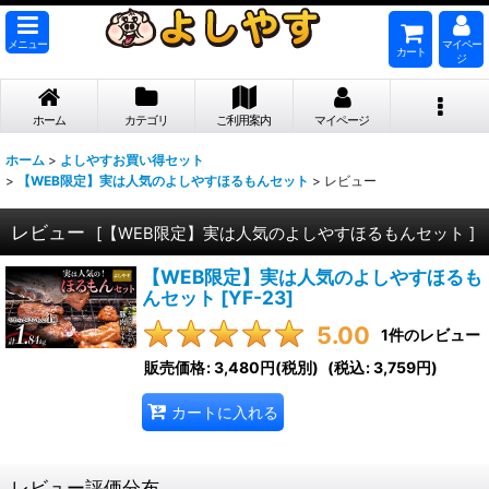
メニュー
マイペー
カート
ジ
ホーム
カテゴリ
ご利用案内
マイページ
ホーム
>
よしやすお買い得セット
>
【WEB限定】実は人気のよしやすほるもんセット
>
レビュー
レビュー
[
【WEB限定】実は人気のよしやすほるもんセット
]
【WEB限定】実は人気のよしやすほるも
んセット
[
YF-23
]
5.00
1
件のレビュー
販売価格
:
3,480円
(税別)
(
税込
:
3,759円
)
カートに入れる
レビュー評価分布