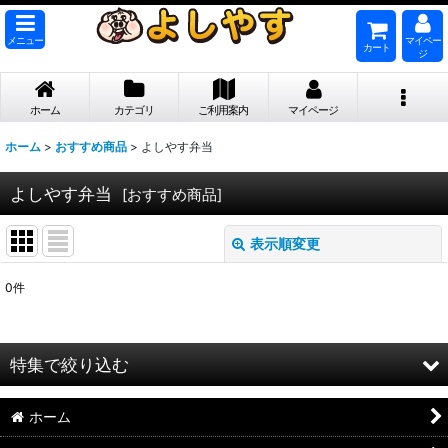
メニュー
マイペー
カート
ジ
ホーム
カテゴリ
ご利用案内
マイページ
ホーム
>
おすすめ商品
>
よしやす弁当
よしやす弁当
[
おすすめ商品
]
表示順変更
閉じる
0
件
表示数
:
並び順
:
特集で絞り込む
絞り込む
ホーム
【業務用 お取引先様専用】